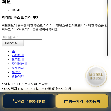
회원
HOME
이메일 주소로 계정 찾기
회원정보에 등록된 메일 주소로 아이디/비밀번호를 알려드립니다. 메일 주소를 입
력하고 "ID/PW 찾기" 버튼을 클릭해 주세요.
홈
사업안내
단지안내
• MODEL HOUSE GRAND OPEN • MODEL HOUSE GRAND OPEN • MODEL HOUSE GRAND OP
주택형안내
홍보센터
분양가
MODEL
방문예약
HOUSE
•
명칭 :
오산 센트럴시티 운암뜰
•
대지위치 :
경기도 오산시 부산동 614번지 일원
•
단지규모 :
지하 3층 ~ 지상 29층, 공동주택 단지
•
세대수 :
총 1,606세대
연결
1800-8919
방문예약
주차등록
•
주택형 :
전용 59㎡ · 84㎡ 중심 구성
•
사업유형 :
10년 장기 민간임대 아파트