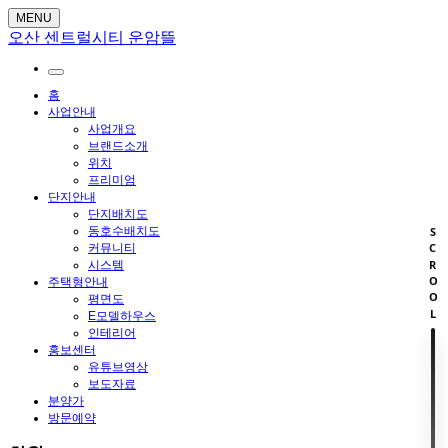
MENU
오산 센트럴시티 운암뜰
홈
사업안내
사업개요
브랜드소개
위치
프리미엄
단지안내
단지배치도
동호수배치도
SCROOL
커뮤니티
시스템
주택형안내
평면도
E모델하우스
인테리어
홍보센터
유튜브영상
보도자료
분양가
방문예약