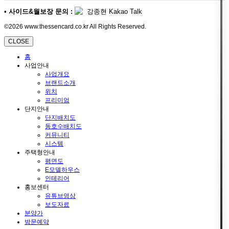
•
사이드&월보장 문의 :
강종현 Kakao Talk
©2026 www.thessencard.co.kr All Rights Reserved.
CLOSE
홈
사업안내
사업개요
브랜드소개
위치
프리미엄
단지안내
단지배치도
동호수배치도
커뮤니티
시스템
주택형안내
평면도
E모델하우스
인테리어
홍보센터
유튜브영상
보도자료
분양가
방문예약