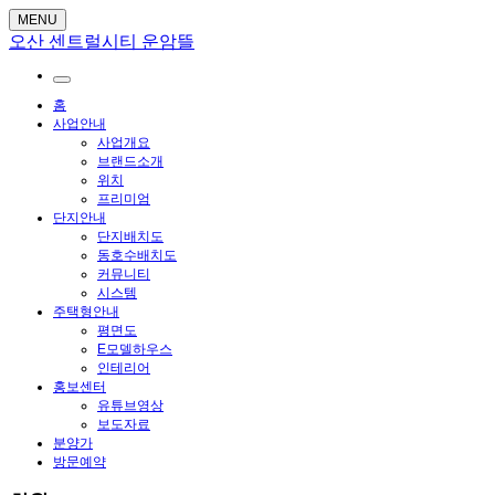
MENU
오산 센트럴시티 운암뜰
홈
사업안내
사업개요
브랜드소개
위치
프리미엄
단지안내
단지배치도
동호수배치도
커뮤니티
시스템
주택형안내
평면도
E모델하우스
인테리어
홍보센터
유튜브영상
보도자료
분양가
방문예약