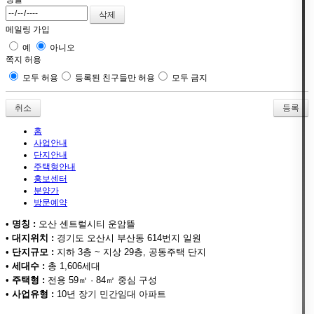
메일링 가입
예
아니오
쪽지 허용
모두 허용
등록된 친구들만 허용
모두 금지
취소
홈
사업안내
단지안내
주택형안내
홍보센터
분양가
방문예약
•
명칭 :
오산 센트럴시티 운암뜰
•
대지위치 :
경기도 오산시 부산동 614번지 일원
•
단지규모 :
지하 3층 ~ 지상 29층, 공동주택 단지
•
세대수 :
총 1,606세대
•
주택형 :
전용 59㎡ · 84㎡ 중심 구성
•
사업유형 :
10년 장기 민간임대 아파트